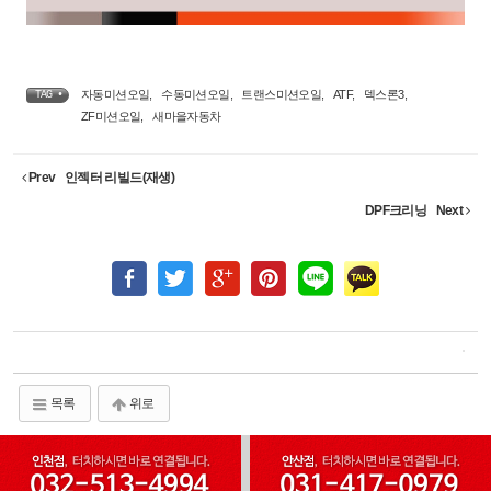
자동미션오일
,
수동미션오일
,
트랜스미션오일
,
ATF
,
덱스론3
,
TAG •
ZF미션오일
,
새마을자동차
Prev
인젝터 리빌드(재생)
DPF크리닝
Next
목록
위로