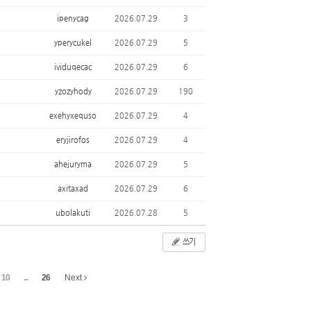
ipenycag
2026.07.29
3
yperycukel
2026.07.29
5
ividuqecac
2026.07.29
6
yzozyhody
2026.07.29
190
exehyxequso
2026.07.29
4
eryjirofos
2026.07.29
4
ahejuryma
2026.07.29
5
axitaxad
2026.07.29
6
ubolakuti
2026.07.28
5
쓰기
10
...
26
Next