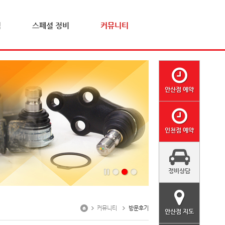
격
스페셜 정비
커뮤니티
안산점 예약
인천점 예약
정비상담
커뮤니티
방문후기
안산점 지도