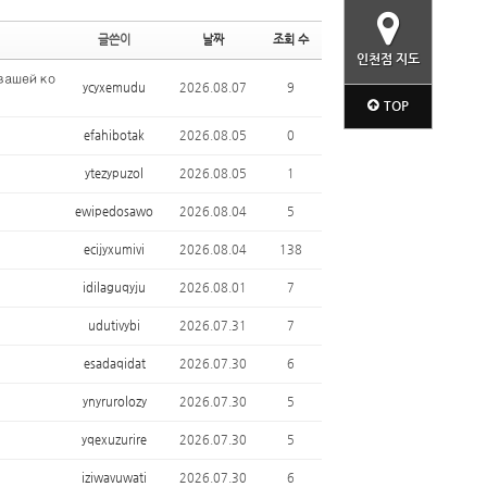
글쓴이
날짜
조회 수
인천점 지도
вашей ко
ycyxemudu
2026.08.07
9
TOP
efahibotak
2026.08.05
0
ytezypuzol
2026.08.05
1
ewipedosawo
2026.08.04
5
ecijyxumivi
2026.08.04
138
idilaguqyju
2026.08.01
7
udutivybi
2026.07.31
7
esadaqidat
2026.07.30
6
ynyrurolozy
2026.07.30
5
yqexuzurire
2026.07.30
5
iziwavuwati
2026.07.30
6