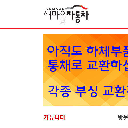
Sketchbook5, 스케치북5
커뮤니티
방