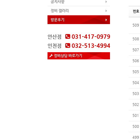
공지사항
정비 갤러리
번호
방문후기
509
031-417-0979
안산점
508
032-513-4994
인천점
507
정비상담 바로가기
506
505
504
503
502
501
500
499