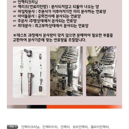
인젝터크리닝
,
인젝터수리
,
인젝터
,
보쉬인젝터
,
델파이인젝터
,
TAG •