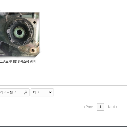
그랜드카니발 하체소음 정비
Prev
1
Next