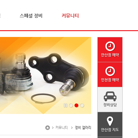
격
스페셜 정비
커뮤니티
안산점 예약
인천점 예약
정비상담
커뮤니티
정비 갤러리
안산점 지도