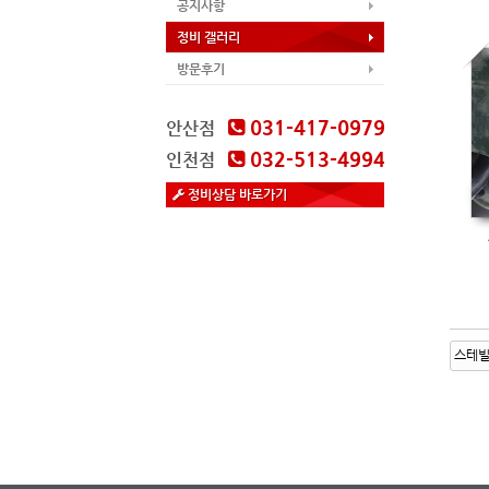
공지사항
정비 갤러리
방문후기
031-417-0979
안산점
032-513-4994
인천점
정비상담 바로가기