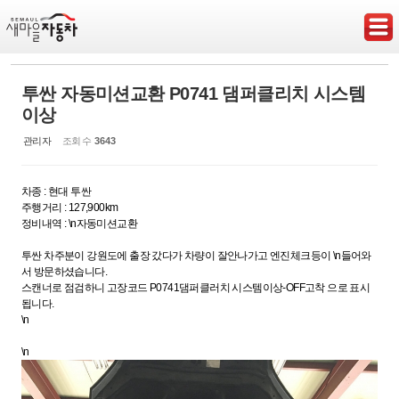
Sketchbook5, 스케치북5
투싼 자동미션교환 P0741 댐퍼클리치 시스템
이상
관리자
조회 수
3643
Sketchbook5, 스케치북5
차종 : 현대 투싼
주행거리 : 127,900km
정비내역 : \n자동미션교환
투싼 차주분이 강원도에 출장 갔다가 차량이 잘안나가고 엔진체크등이 \n들어와
서 방문하셨습니다.
스캔너로 점검하니 고장코드 P0741댐퍼클러치 시스템이상-OFF고착 으로 표시
됩니다.
\n
\n