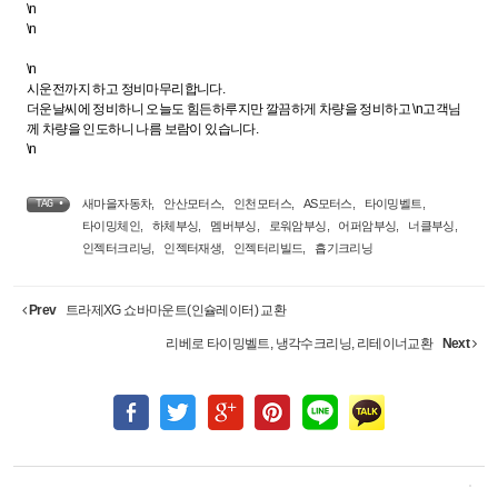
\n
\n
\n
시운전까지 하고 정비마무리합니다.
더운날씨에 정비하니 오늘도 힘든하루지만 깔끔하게 차량을 정비하고 \n고객님
께 차량을 인도하니 나름 보람이 있습니다.
\n
새마을자동차
,
안산모터스
,
인천모터스
,
AS모터스
,
타이밍벨트
,
TAG •
타이밍체인
,
하체부싱
,
멤버부싱
,
로워암부싱
,
어퍼암부싱
,
너클부싱
,
인젝터크리닝
,
인젝터재생
,
인젝터리빌드
,
흡기크리닝
Prev
트라제XG 쇼바마운트(인슐레이터) 교환
리베로 타이밍벨트, 냉각수크리닝, 리테이너교환
Next