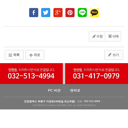
수정
삭제
목록
위로
쓰기
PC 버전
맨위로
인천광역시 부평구 마장로144번길 2(산곡동)
전화
032-513-4994
COPYRIGHTS ⓒ SEMAUL MOTORS. 2015. ALL RIGHT RESERVED.