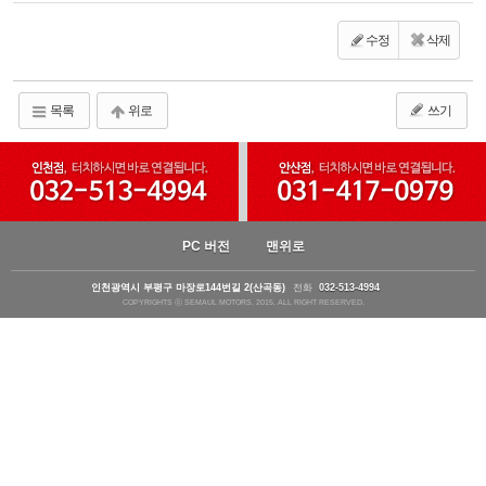
수정
삭제
목록
위로
쓰기
PC 버전
맨위로
인천광역시 부평구 마장로144번길 2(산곡동)
전화
032-513-4994
COPYRIGHTS ⓒ SEMAUL MOTORS. 2015. ALL RIGHT RESERVED.