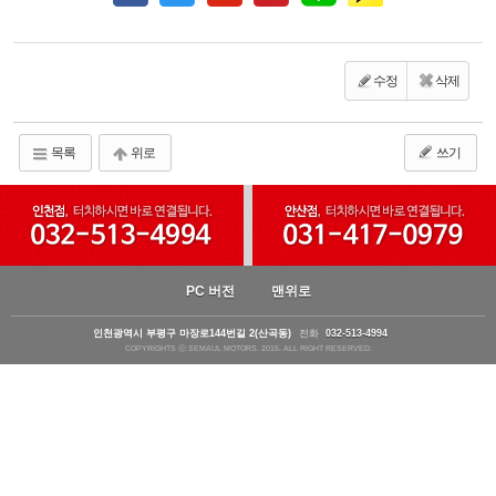
수정
삭제
목록
위로
쓰기
PC 버전
맨위로
인천광역시 부평구 마장로144번길 2(산곡동)
전화
032-513-4994
COPYRIGHTS ⓒ SEMAUL MOTORS. 2015. ALL RIGHT RESERVED.