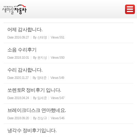
Sketchbook5, 스케치북5
어제 감사합니다.
Date
2016.09.27
By
신태영
Views
551
소음 수리후기
Sketchbook5, 스케치북5
Date
2018.10.01
By
윤지성
Views
550
수리 감사합니다.
Date
2020.11.27
By
정태준
Views
549
쏘렌토R 정비후기 입니다.
Date
2018.04.24
By
임세준
Views
547
브레이크디스크 연마했네요.
Date
2018.09.20
By
전상규
Views
546
냉각수 정비후기입니다.