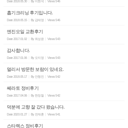
Date
2018.05.30
By
이현석
Views
546
흡기크리닝 후기입니다.
Date
2018.05.15
By
김태영
Views
546
엔진오일 교환후기
Date
2017.01.02
By
최성윤
Views
543
감사합니다.
Date
2017.01.06
By
오지영
Views
543
멀리서 방문한 보람이 있네요.
Date
2018.05.17
By
안형진
Views
542
쎄라토 정비후기
Date
2017.04.06
By
한정철
Views
542
덕분에 고향 잘 갔다 왔습니다.
Date
2020.01.27
By
전재훈
Views
541
스타렉스 정비후기