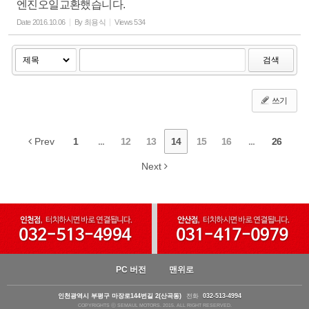
엔진오일교환했습니다.
Date
2016.10.06
By
최용식
Views
534
검색
쓰기
Prev
1
...
12
13
14
15
16
...
26
Next
PC 버전
맨위로
인천광역시 부평구 마장로144번길 2(산곡동)
전화
032-513-4994
COPYRIGHTS ⓒ SEMAUL MOTORS. 2015. ALL RIGHT RESERVED.