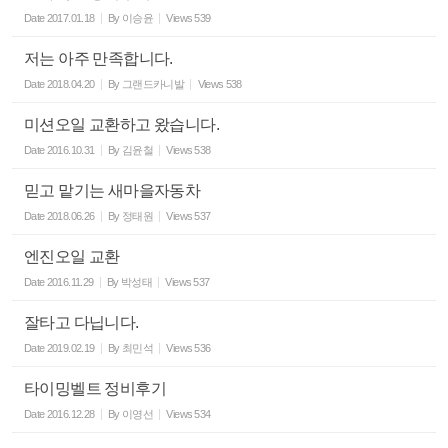
Date
2017.01.18
By
이승윤
Views
539
저는 아주 만족합니다.
Date
2018.04.20
By
그랜드카니발
Views
538
미션오일 교환하고 왔습니다.
Date
2016.10.31
By
김윤철
Views
538
믿고 맡기는 새마을자동차
Date
2018.06.26
By
정태원
Views
537
엔진오일 교환
Date
2016.11.29
By
박성태
Views
537
잘타고 다닙니다.
Date
2019.02.19
By
최민석
Views
536
타이밍벨트 정비후기
Date
2016.12.28
By
이영선
Views
534