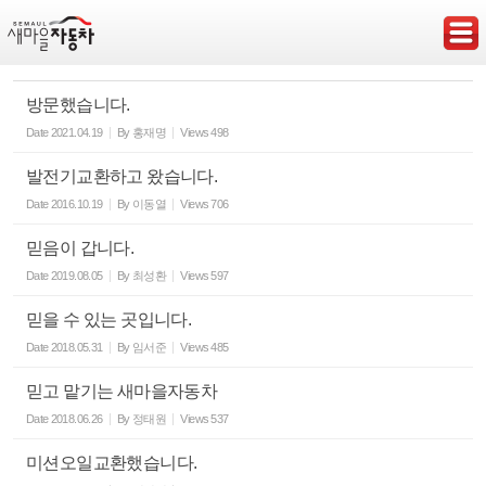
Sketchbook5, 스케치북5
방문했습니다.
Date
2021.04.19
By
홍재명
Views
498
발전기교환하고 왔습니다.
Sketchbook5, 스케치북5
Date
2016.10.19
By
이동열
Views
706
믿음이 갑니다.
Date
2019.08.05
By
최성환
Views
597
믿을 수 있는 곳입니다.
Date
2018.05.31
By
임서준
Views
485
믿고 맡기는 새마을자동차
Date
2018.06.26
By
정태원
Views
537
미션오일교환했습니다.