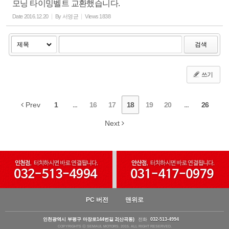
모닝 타이밍벨트 교환했습니다.
Date
2016.12.20
By
서영균
Views
1838
검색
쓰기
Prev
1
...
16
17
18
19
20
...
26
Next
PC 버전
맨위로
인천광역시 부평구 마장로144번길 2(산곡동)
전화
032-513-4994
COPYRIGHTS ⓒ SEMAUL MOTORS. 2015. ALL RIGHT RESERVED.