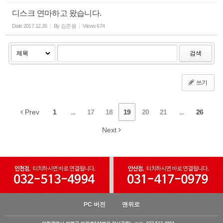
디스크 연마하고 왔습니다.
Date
2017.12.26
By
김준용
Views
674
검색
쓰기
Prev
1
...
17
18
19
20
21
...
26
Next
PC 버전
맨위로