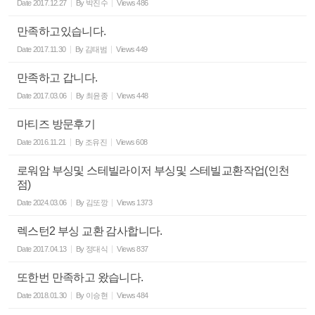
Date
2017.12.27
By
박진수
Views
486
만족하고있습니다.
Date
2017.11.30
By
김태범
Views
449
만족하고 갑니다.
Date
2017.03.06
By
최윤종
Views
448
마티즈 방문후기
Date
2016.11.21
By
조유진
Views
608
로워암 부싱및 스테빌라이저 부싱및 스테빌교환작업(인천
점)
Date
2024.03.06
By
김또깡
Views
1373
렉스턴2 부싱 교환 감사합니다.
Date
2017.04.13
By
정대식
Views
837
또한번 만족하고 왔습니다.
Date
2018.01.30
By
이승현
Views
484