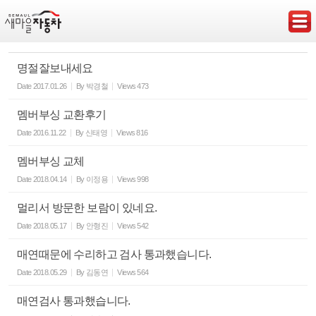
Sketchbook5, 스케치북5
명절잘보내세요
Date
2017.01.26
By
박경철
Views
473
멤버부싱 교환후기
Sketchbook5, 스케치북5
Date
2016.11.22
By
신태영
Views
816
멤버부싱 교체
Date
2018.04.14
By
이정용
Views
998
멀리서 방문한 보람이 있네요.
Date
2018.05.17
By
안형진
Views
542
매연때문에 수리하고 검사 통과했습니다.
Date
2018.05.29
By
김동연
Views
564
매연검사 통과했습니다.