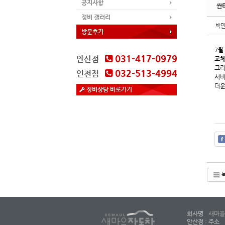
공지사항
싼
정비 갤러리
박
방문후기
7월
031-417-0979
안산점
교체
그리
032-513-4994
인천점
서비
더운
정비상담 바로가기
회사명
새마을
안산점 : 주소