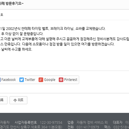
타페 방문후기요~
민호
 1일 2002년식 싼테페 타이밍 벨트, 브레이크 라이닝, 쇼바를 교체했습니다.
 후 이상 없이 잘 운행중입니다.
고 더운 날씨에 교체부품에 대해 설명해 주시고 꼼꼼하게 점검해주신 정비사분께도 감사드립
스 만족입니다. 다음에 소모품이나 점검 받을 일이 있으면 여기를 방문하겠습니다.
 날씨에 수고들 하세요.
Facebook
Twitter
Google
Pinterest
목록
위로
자동차
사업자등록번호
122-30-97554
업종
자동차 정비 서비스 외
대표자
이
경기도 안산시 상록구 석호로 364-1(본오동)
전화
031-417-0979
팩스
032-518-