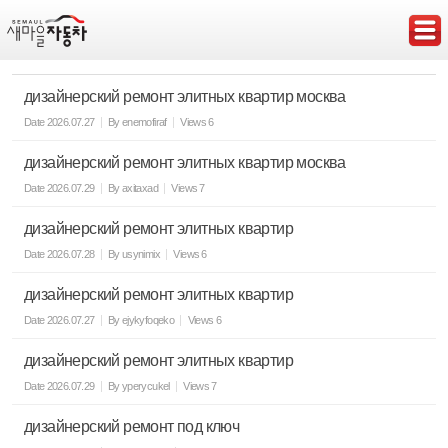
Sketchbook5, 스케치북5
дизайнерский ремонт элитных квартир москва
Date
2026.07.27
By
enemofiraf
Views
6
дизайнерский ремонт элитных квартир москва
Sketchbook5, 스케치북5
Date
2026.07.29
By
axitaxad
Views
7
дизайнерский ремонт элитных квартир
Date
2026.07.28
By
usynimix
Views
6
дизайнерский ремонт элитных квартир
Date
2026.07.27
By
ejykyfoqeko
Views
6
дизайнерский ремонт элитных квартир
Date
2026.07.29
By
yperycukel
Views
7
дизайнерский ремонт под ключ