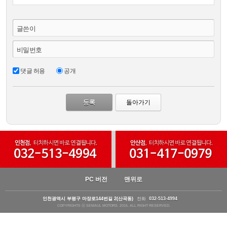
글쓴이
비밀번호
댓글 허용
공개
돌아가기
PC 버전
맨위로
인천광역시 부평구 마장로144번길 2(산곡동)
전화
032-513-4994
COPYRIGHTS ⓒ SEMAUL MOTORS. 2015. ALL RIGHT RESERVED.