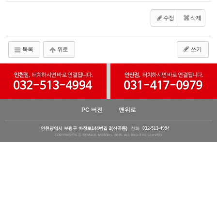
수정
삭제
목록
위로
쓰기
PC 버전
맨위로
인천광역시 부평구 마장로144번길 2(산곡동)
전화
032-513-4994
COPYRIGHTS ⓒ SEMAUL MOTORS. 2015. ALL RIGHT RESERVED.