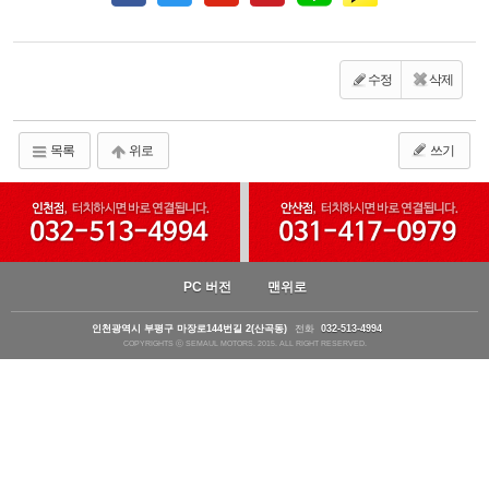
수정
삭제
목록
위로
쓰기
PC 버전
맨위로
인천광역시 부평구 마장로144번길 2(산곡동)
전화
032-513-4994
COPYRIGHTS ⓒ SEMAUL MOTORS. 2015. ALL RIGHT RESERVED.