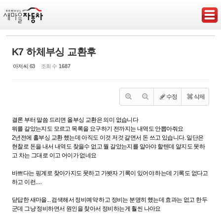
Sketchbook5, 스케치북5
K7 하체부싱 교환후
아저씨 63
조회 수
1687
Sketchbook5, 스케치북5
수정
삭제
결론 부터 말씀 드리면 올부싱 교환은 의미 없습니다
뭐를 갈았는지도 모르고 목록을 요구하기 전까지는 내역도 안뽑아줘요
2년전에 홀부싱 교환 했는데 아직도 이것 저것 갈면서 돈 쓰고 있습니다. 일단은
현찰로 돈을 내서 내역도 찾을수 없고 뭘 갈았는지를 알아야 할텐데 알지도 못하
고 차는 그대로 이고 어이가 없네요
바쁘다는 핑계로 찾아가지도 못하고 가봣자 기록이 있어야 하는데 기록도 없다고
하고 이런.....
닫답한 새마을... 검색해서 정비예약 하고 정비는 분명히 했는데 효과는 없고 한두
군데 그냥 정비하면서 원인을 찾아서 정비하는게 훨씬 나아요