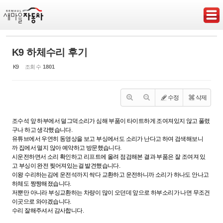
Sketchbook5, 스케치북5
K9 하체수리 후기
K9
조회 수
1801
Sketchbook5, 스케치북5
수정
삭제
조수석 앞 하부에서 덜그덕소리가 심해 부품이 타이트하게 조여져있지 않고 풀렸
구나 하고 생각했습니다.
유튜브에서 우연히 동영상을 보고 부싱에서도 소리가 난다고 하여 검색해보니
까 집에서 멀지 않아 예약하고 방문했습니다.
시운전하면서 소리 확인하고 리프트에 올려 점검해본 결과 부품은 잘 조여져 있
고 부싱이 완전 찢어져있는걸 발견했습니다.
이왕 수리하는김에 운전석까지 싹다 교환하고 운전하니까 소리가 하나도 안나고
하체도 짱짱해졌습니다.
저뿐만 아니라 부싱교환하는 차량이 많이 오던데 앞으로 하부소리가 나면 무조건
이곳으로 와야겠습니다.
수리 잘해주셔서 감사합니다.