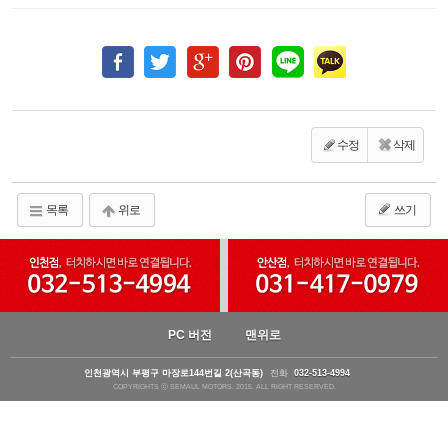
수정
삭제
목록
위로
쓰기
PC 버전
맨위로
인천광역시 부평구 마장로144번길 2(산곡동)
전화
032-513-4994
COPYRIGHTS ⓒ SEMAUL MOTORS. 2015. ALL RIGHT RESERVED.