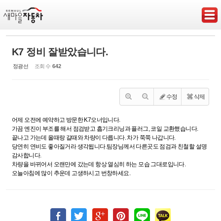
Sketchbook5, 스케치북5
K7 정비 잘받았습니다.
정광선
조회 수
642
Sketchbook5, 스케치북5
수정
삭제
어제 오전에 예약하고 방문한 K7오너입니다.
가끔 엔진이 부조를 해서 점검받고 흡기크리닝과 플러그, 코일 교환했습니다.
끝나고 가는데 올때랑 갈때와 차량이 다릅니다. 차가 쭉쭉 나갑니다.
당연히 연비도 좋아질거라 생각됩니다.팀장님께서 다른곳도 점검과 친철할 설명
감사합니다.
차량을 바뀌어서 오랜만에 갔는데 항상 열심히 하는 모습 그대로입니다.
오늘아침에 많이 추운데 고생하시고 번창하세요.