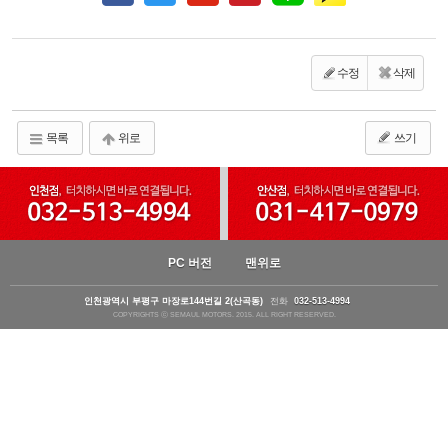
수정
삭제
목록
위로
쓰기
PC 버전
맨위로
인천광역시 부평구 마장로144번길 2(산곡동)
전화
032-513-4994
COPYRIGHTS ⓒ SEMAUL MOTORS. 2015. ALL RIGHT RESERVED.