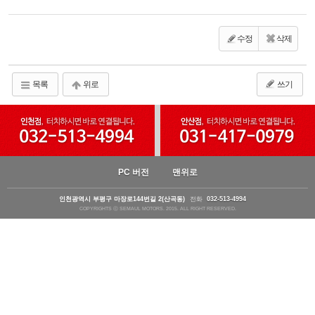
수정
삭제
목록
위로
쓰기
PC 버전
맨위로
인천광역시 부평구 마장로144번길 2(산곡동)
전화
032-513-4994
COPYRIGHTS ⓒ SEMAUL MOTORS. 2015. ALL RIGHT RESERVED.