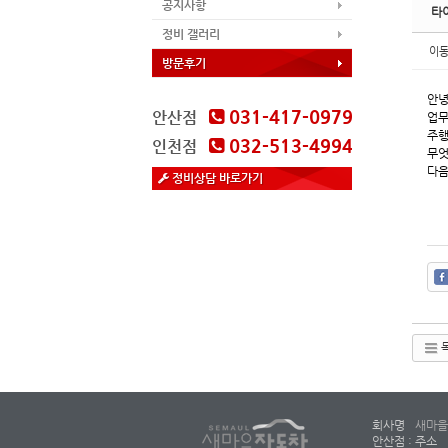
공지사항
타
정비 갤러리
이
방문후기
안녕
031-417-0979
안산점
업무
주행
032-513-4994
인천점
무엇
다음
정비상담 바로가기
회사명
새마을
안산점 : 주소