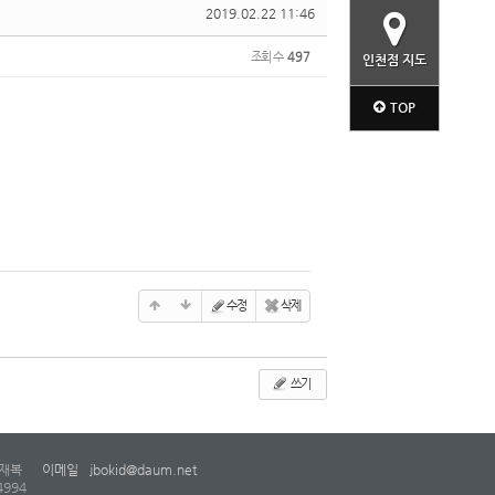
2019.02.22 11:46
조회 수
497
인천점 지도
TOP
수정
삭제
쓰기
재복
이메일
jbokid@daum.net
4994