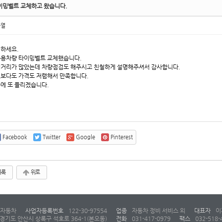
이밍벨트 교체하고 왔습니다.
동열
하세요.
용차량 타이밍벨트 교체했습니다.
거리가 많았는데 차량점검도 해주시고 친철하게 설명해주셔서 감사합니다.
보다도 가격도 저렴해서 만족합니다.
에 또 들리겠습니다.
Facebook
Twitter
Google
Pinterest
목록
위로
자동차
사업자등록번호
122-30-97554
업종
자동차 정비 서비스 외
대표자
이
경기도 안산시 상록구 석호로 364-1(본오동)
전화
031-417-0979
팩스
032-518-