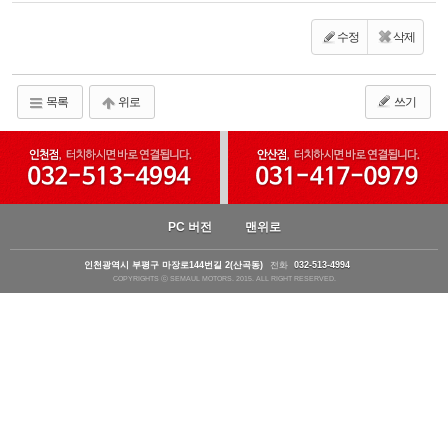
수정
삭제
목록
위로
쓰기
PC 버전
맨위로
인천광역시 부평구 마장로144번길 2(산곡동)
전화
032-513-4994
COPYRIGHTS ⓒ SEMAUL MOTORS. 2015. ALL RIGHT RESERVED.