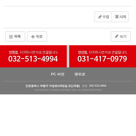
수정
삭제
목록
위로
쓰기
PC 버전
맨위로
인천광역시 부평구 마장로144번길 2(산곡동)
전화
032-513-4994
COPYRIGHTS ⓒ SEMAUL MOTORS. 2015. ALL RIGHT RESERVED.