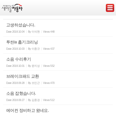
Sketchbook5, 스케치북5
고생하셨습니다.
Date
2018.10.04
By
이석현
Views
448
투싼ix 흡기크리닝
Sketchbook5, 스케치북5
Date
2018.10.03
By
이종규
Views
437
소음 수리후기
Date
2018.10.01
By
윤지성
Views
552
브레이크패드 교환
Date
2018.09.28
By
조민근
Views
470
소음 잡혔습니다.
Date
2018.09.27
By
김종경
Views
512
에어컨 정비하고 왔네요.