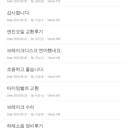
Date
2018.09.26
By
정태원
Views
470
감사합니다.
Date
2018.09.22
By
차정수
Views
481
엔진오일 교환후기
Date
2018.09.21
By
최지민
Views
489
브레이크디스크 연마했네요.
Date
2018.09.20
By
전상규
Views
546
조용하고 좋습니다.
Date
2018.09.19
By
조광호
Views
554
타이밍벨트 교환
Date
2018.09.18
By
박준상
Views
467
브레이크 수리
Date
2018.09.17
By
이영현
Views
436
하체소음 정비후기