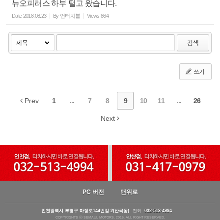
뉴오피러스 하부 털고 왔습니다.
Date
2018.08.23
By
언터처블
Views
864
검색
쓰기
Prev
1
...
7
8
9
10
11
...
26
Next
PC 버전
맨위로
인천광역시 부평구 마장로144번길 2(산곡동)
전화
032-513-4994
COPYRIGHTS ⓒ SEMAUL MOTORS. 2015. ALL RIGHT RESERVED.