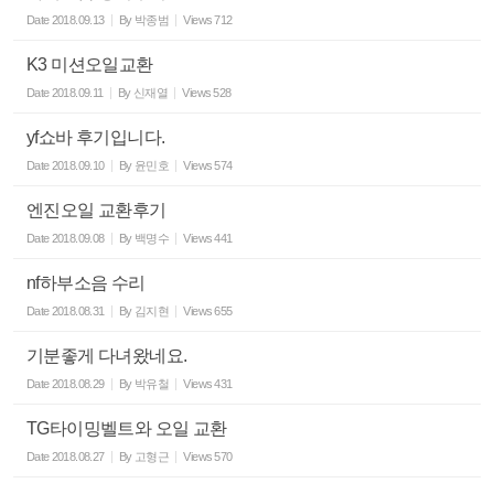
Date
2018.09.13
By
박종범
Views
712
K3 미션오일교환
Date
2018.09.11
By
신재열
Views
528
yf쇼바 후기입니다.
Date
2018.09.10
By
윤민호
Views
574
엔진오일 교환후기
Date
2018.09.08
By
백명수
Views
441
nf하부소음 수리
Date
2018.08.31
By
김지현
Views
655
기분좋게 다녀왔네요.
Date
2018.08.29
By
박유철
Views
431
TG타이밍벨트와 오일 교환
Date
2018.08.27
By
고형근
Views
570