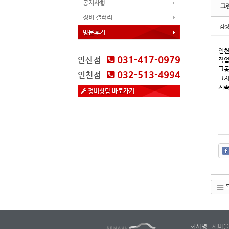
공지사항
그
정비 갤러리
김
방문후기
인천
031-417-0979
안산점
작업
그동
032-513-4994
인천점
그저
계속
정비상담 바로가기
회사명
새마을