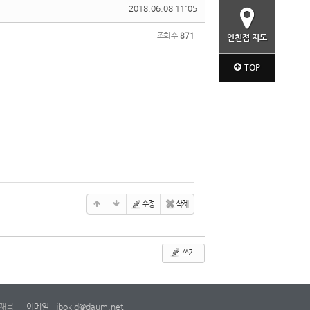
2018.06.08 11:05
조회 수
871
인천점 지도
TOP
수정
삭제
쓰기
재복
이메일
jbokid@daum.net