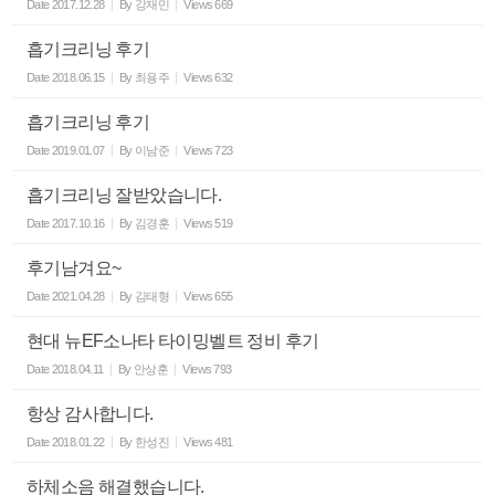
Date
2017.12.28
By
강재민
Views
669
흡기크리닝 후기
Date
2018.06.15
By
최용주
Views
632
흡기크리닝 후기
Date
2019.01.07
By
이남준
Views
723
흡기크리닝 잘받았습니다.
Date
2017.10.16
By
김경훈
Views
519
후기남겨요~
Date
2021.04.28
By
김태형
Views
655
현대 뉴EF소나타 타이밍벨트 정비 후기
Date
2018.04.11
By
안상훈
Views
793
항상 감사합니다.
Date
2018.01.22
By
한성진
Views
481
하체소음 해결했습니다.