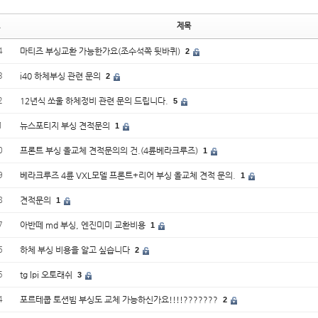
제목
4
마티즈 부싱교환 가능한가요(조수석쪽 뒷바퀴)
2
3
i40 하체부싱 관련 문의
2
2
12년식 쏘울 하체정비 관련 문의 드립니다.
5
1
뉴스포티지 부싱 견적문의
1
0
프론트 부싱 올교체 견적문의의 건.(4륜베라크루즈)
1
9
베라크루즈 4륜 VXL모델 프론트+리어 부싱 올교체 견적 문의.
1
8
견적문의
1
7
아반떼 md 부싱, 엔진미미 교환비용
1
6
하체 부싱 비용을 알고 싶습니다
2
5
tg lpi 오토래쉬
3
4
포르테쿱 토션빔 부싱도 교체 가능하신가요!!!!???????
2