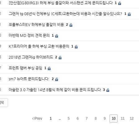
3
[안산점]G80(RG3) 하체 부싱 올갈이와 서스팬션 교체 문의드립니다
1
2
그랜저 tg 08년식 전체부싱 (C세트)교환하는데 비용과 시간을 알수있나요?
1
1
쏘울부스터EV 하체부싱 올갈이 비용
2
0
아반떼 MD 정비 견적 문의
1
9
K7프리미어 올 하체 부싱 교환 비용문의
1
8
2018년 그랜저ig 하이브리드
2
7
프런트 맴버 부싱 공임
1
6
sm7 뉴아트 문의드립니다.
2
5
아슬란 3.0 가솔린 14년 8월식 하체 갈이 비용 문의 드립니다
3
검색
Prev
1
...
5
6
7
8
9
10
11
12