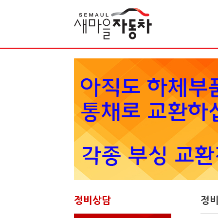
Sketchbook5, 스케치북5
정비상담
정