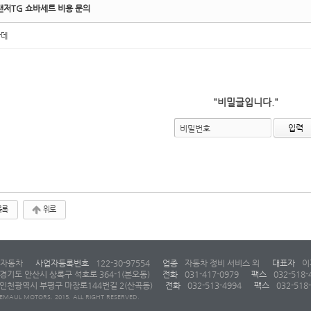
랜저TG 쇼바세트 비용 문의
란데
"비밀글입니다."
비밀번호
목록
위로
자동차
사업자등록번호
122-30-97554
업종
자동차 정비 서비스 외
대표자
이
경기도 안산시 상록구 석호로 364-1(본오동)
전화
031-417-0979
팩스
032-518-
인천광역시 부평구 마장로144번길 2(산곡동)
전화
032-513-4994
팩스
032-518
EMAUL MOTORS. 2015. ALL RIGHT RESERVED.