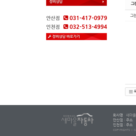
정비상담
그
그
031-417-0979
안산점
032-513-4994
인천점
정비상담 바로가기
회사명
새마을
안산점 : 주소
인천점 : 주소
COPYRIGHTS ⓒ S