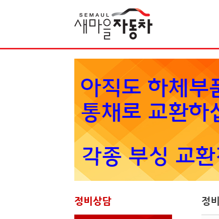
Sketchbook5, 스케치북5
정비상담
정