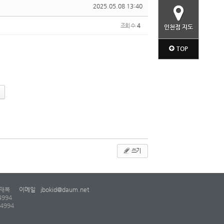
2025.05.08 13:40
조회 수
4
인천점 지도
TOP
쓰기
재복
이메일
jbokid@daum.net
4994
-4994