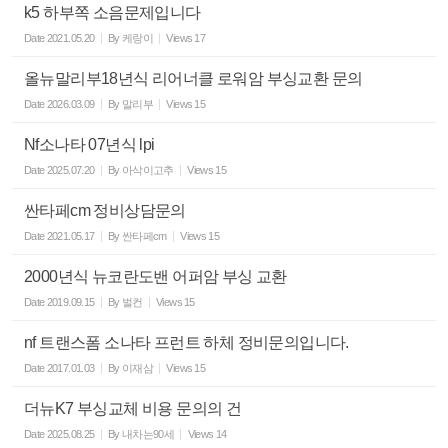
k5 하부쪽 소음문제입니다
Date
2021.05.20
By
케랑이
Views
17
올뉴말리부18년식 리어너클 로워암 부싱교환 문의
Date
2026.03.09
By
말리부
Views
15
Nf소나타 07년식 lpi
Date
2025.07.20
By
아삭이고추
Views
15
싼타페cm 정비상담문의
Date
2021.05.17
By
싼타페cm
Views
15
2000년식 뉴코란도밴 어퍼암 부싱 교환
Date
2019.09.15
By
벌컨
Views
15
nf 트랜스폼 소나타 프런트 하체 정비문의입니다.
Date
2017.01.03
By
이재삼
Views
15
더뉴K7 부싱교체 비용 문의의 건
Date
2025.08.25
By
내차는90세
Views
14