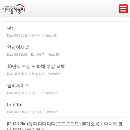
Sketchbook5, 스케치북5
부싱
Date
2023.01.21
By
렉시
Views
59
안녕하세요
Sketchbook5, 스케치북5
Date
2023.11.08
By
서형주
Views
56
18년식 쏘렌토 하체 부싱 교체
Date
2026.05.21
By
정원재
Views
54
팰리세이드
Date
2024.09.22
By
ㄱㄱ
Views
50
07 nf lpi
Date
2025.08.02
By
2025
Views
47
[G90]42km쯤 다다다다다(드드드드드) 헬기소음 + 주차장 코
너 회전시 울컥거림