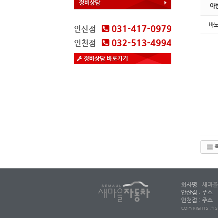
정비상담
아
바
031-417-0979
안산점
032-513-4994
인천점
정비상담 바로가기
회사명
새마을
안산점 : 주소
인천점 : 주소
COPYRIGHTS ⓒ S