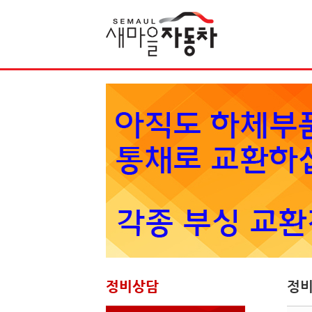
Sketchbook5, 스케치북5
정비상담
정