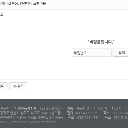
반떼 md 부싱, 엔진미미 교환비용
노트
"비밀글입니다."
비밀번호
목록
위로
자동차
사업자등록번호
122-30-97554
업종
자동차 정비 서비스 외
대표자
이
경기도 안산시 상록구 석호로 364-1(본오동)
전화
031-417-0979
팩스
032-518-
인천광역시 부평구 마장로144번길 2(산곡동)
전화
032-513-4994
팩스
032-518
EMAUL MOTORS. 2015. ALL RIGHT RESERVED.