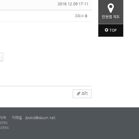
2018.12.09 17:11
조회 수
8
인천점 지도
TOP
쓰기
재복
이메일
jbokid@daum.net
4994
-4994