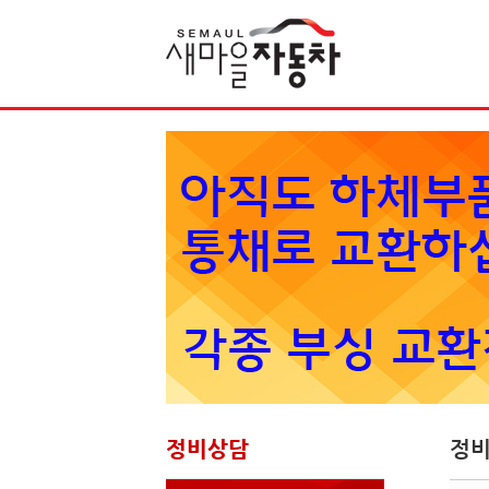
Sketchbook5, 스케치북5
정비상담
정