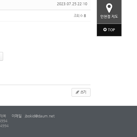
2023.07.25 22:10
조회 수
8
인천점 지도
TOP
쓰기
재복
이메일
jbokid@daum.net
4994
-4994