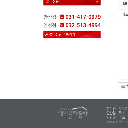
정비상담
k9
태
031-417-0979
안산점
032-513-4994
인천점
정비상담 바로가기
회사명
새마을
안산점 : 주소
인천점 : 주소
COPYRIGHTS ⓒ S