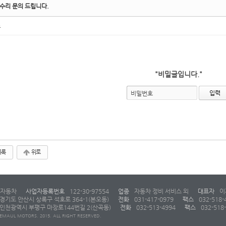
 수리 문의 드립니다.
초
"비밀글입니다."
비밀번호
목록
위로
자동차
사업자등록번호
122-30-97554
업종
자동차 정비 서비스 외
대표자
이
경기도 안산시 상록구 석호로 364-1(본오동)
전화
031-417-0979
팩스
032-518-
인천광역시 부평구 마장로144번길 2(산곡동)
전화
032-513-4994
팩스
032-518
EMAUL MOTORS. 2015. ALL RIGHT RESERVED.