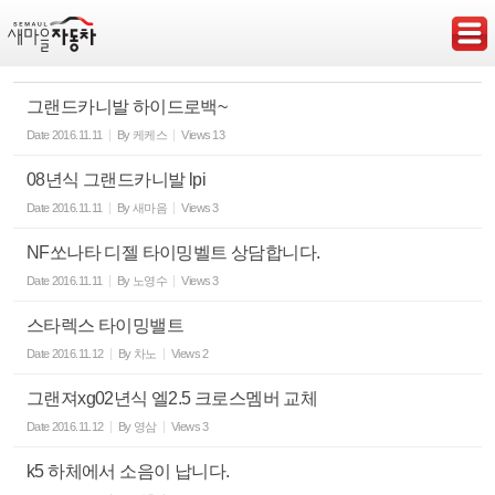
Sketchbook5, 스케치북5
그랜드카니발 하이드로백~
Date
2016.11.11
By
케케스
Views
13
08년식 그랜드카니발 lpi
Sketchbook5, 스케치북5
Date
2016.11.11
By
새마음
Views
3
NF쏘나타 디젤 타이밍벨트 상담합니다.
Date
2016.11.11
By
노영수
Views
3
스타렉스 타이밍밸트
Date
2016.11.12
By
차노
Views
2
그랜져xg02년식 엘2.5 크로스멤버 교체
Date
2016.11.12
By
영삼
Views
3
k5 하체에서 소음이 납니다.