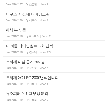
Date
2016.11.17
By
조유진
Views
4
에쿠스 3.5인데 타이밍교환
Date
2016.11.18
By
에쿠스
Views
3
하체 부싱 문의
Date
2016.11.18
By
아나바다
Views
2
더 비틀 타이밍벨트 교체견적
Date
2016.11.18
By
김돗대
Views
369
트라제 디젤 흡기크리닝
Date
2016.11.19
By
고잔동
Views
2
트라제 XG LPG 2000년식입니다.
Date
2016.11.19
By
신성진
Views
3
뉴오피러스 하체부싱 문의
Date
2016.11.19
By
윤성욱
Views
5