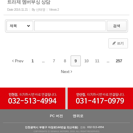
트라제 멤버부싱 상담
Date
2016.11.21
By
신태영
Views
2
검색
쓰기
Prev
1
...
7
8
9
10
11
...
257
Next
PC 버전
맨위로
인천광역시 부평구 마장로144번길 2(산곡동)
전화
032-513-4994
COPYRIGHTS ⓒ SEMAUL MOTORS. 2015. ALL RIGHT RESERVED.