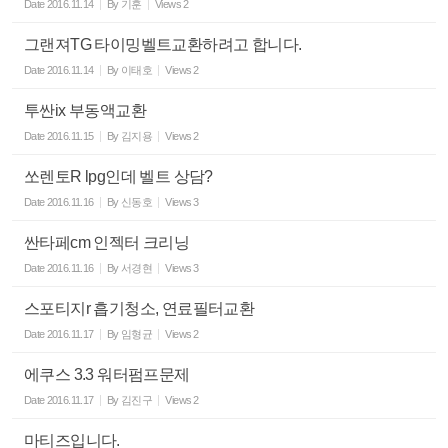
Date
2016.11.14
By
기훈
Views
2
그랜져TG 타이밍벨트교환하려고 합니다.
Date
2016.11.14
By
이태호
Views
2
투싼ix 부동액교환
Date
2016.11.15
By
김지용
Views
2
쏘렌토R lpg인데 벨트 상담?
Date
2016.11.16
By
신동호
Views
3
싼타페cm 인젝터 크리닝
Date
2016.11.16
By
서경현
Views
3
스포티지r 흡기청소, 연료필터교환
Date
2016.11.17
By
임형균
Views
2
에쿠스 3.3 워터펌프문제
Date
2016.11.17
By
김진구
Views
2
마티즈입니다.