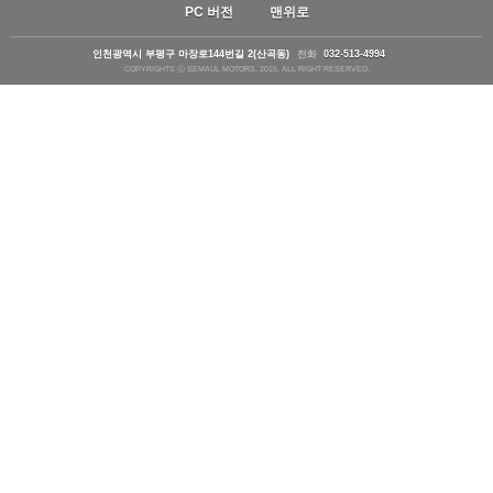
PC 버전
맨위로
인천광역시 부평구 마장로144번길 2(산곡동)
전화
032-513-4994
COPYRIGHTS ⓒ SEMAUL MOTORS. 2015. ALL RIGHT RESERVED.