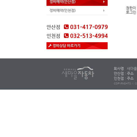
정비예약(안산점)
권한이
정비예약(인천점)
로그인
031-417-0979
안산점
032-513-4994
인천점
정비상담 바로가기
회사명
새마을
안산점 : 주소
인천점 : 주소
COPYRIGHTS ⓒ S