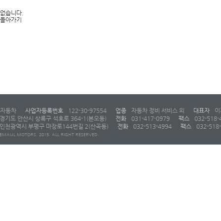
 없습니다.
돌아가기
자동차
사업자등록번호
122-30-97554
업종
자동차 정비 서비스 외
대표자
이
경기도 안산시 상록구 석호로 364-1(본오동)
전화
031-417-0979
팩스
032-518-
인천광역시 부평구 마장로144번길 2(산곡동)
전화
032-513-4994
팩스
032-518
EMAUL MOTORS. 2015. ALL RIGHT RESERVED.