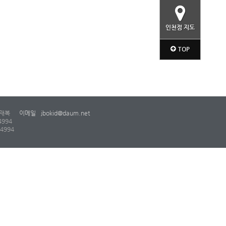
인천점 지도
TOP
재복
이메일
jbokid@daum.net
4994
-4994