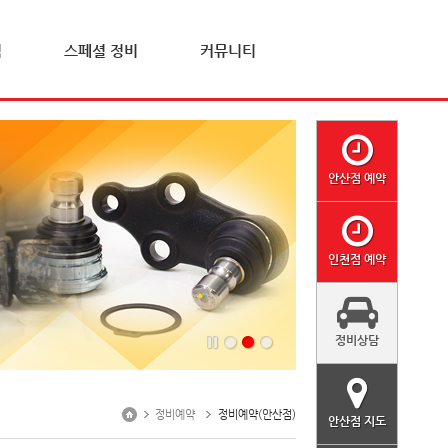
격
스페셜 정비
커뮤니티
안산점 예약
인천점 예약
정비상담
정비예약
정비예약(안산점)
안산점 지도