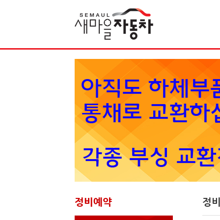
정비예약
정비