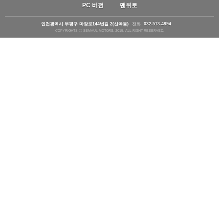
PC 버전
맨위로
인천광역시 부평구 마장로144번길 2(산곡동)
전화
032-513-4994
COPYRIGHTS ⓒ SEMAUL MOTORS. 2015. ALL RIGHT RESERVED.