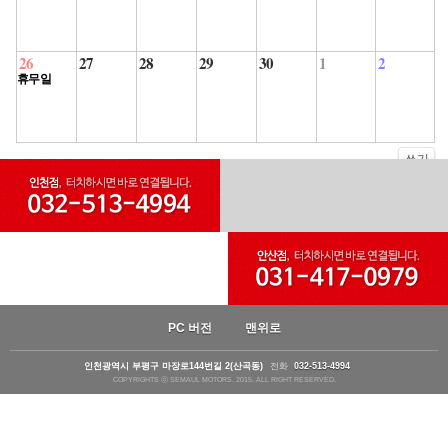
26
27
28
29
30
1
2
휴무일
쓰기
PC 버전
맨위로
인천광역시 부평구 마장로144번길 2(산곡동)
전화
032-513-4994
COPYRIGHTS ⓒ SEMAUL MOTORS. 2015. ALL RIGHT RESERVED.