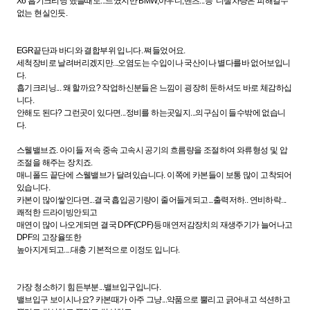
X6 흡기크리닝 했을때도...느꼈지만 BMW,아우디,벤츠...등 디젤차량은 피해갈수
없는 현실인듯.
EGR끝단과 바디와 결합부위 입니다. 쪄들었어요.
세척장비로 날려버리겠지만...오염도는 수입이나 국산이나 별다를바 없어보입니
다.
흡기크리닝... 왜 할까요? 작업하신분들은 느낌이 굉장히 둔하셔도 바로 체감하십
니다.
안해도 된다? 그런곳이 있다면...정비를 하는곳일지...의구심이 들수밖에 없습니
다.
스웰밸브죠. 아이들 저속 중속 고속시 공기의 흐름량을 조절하여 와류형성 및 압
조절을 해주는 장치죠.
매니폴드 끝단에 스웰밸브가 달려있습니다. 이쪽에 카본들이 보통 많이 고착되어
있습니다.
카본이 많이쌓인다면...결국 흡입공기량이 줄어들게되고...출력저하.. 연비하락...
쾌적한 드라이빙안되고
매연이 많이 나오게되면 결국 DPF(CPF)등 매연저감장치의 재생주기가 늘어나고
DPF의 고장율또한
높아지게되고....대충 기본적으로 이정도 입니다.
가장 청소하기 힘든부분...밸브입구입니다.
밸브입구 보이시나요? 카본때가 아주 그냥...약품으로 뿔리고 긁어내고 석션하고