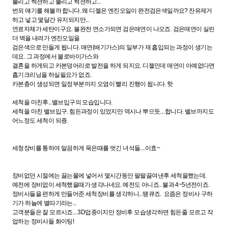
뿔리고 썩션하고 뿔리고 썩션하고...
번외 얘기를 해볼까 합니다. 왜 디젤은 엔진오일이 완전검은색일까요? 잔유제거
하고 넣고 몇달간 유지되지만...
연료자체가 세탄이구요. 불완전 연소가되면 검은매연이 나오죠. 검은매연이 실린
더 벽을 내려가 엔진오일을
검은색으로 만들게 됩니다. 매연(배기가스)의 일부가 재 흡입되는 과정이 생기는
데요. 그 과정에서 블로바이가스와
결혼을 하게되고 카본덩어리로 발전을 하게 되지요. 디젤인데 매연이 아예없다면
흡기크리닝을 하실필요가 없죠.
카본층이 생성되면 일정부분까지 오염이 빨리 진행이 됩니다. 핫
세척을 마친후...밸브입구의 모습입니다.
세척을 마친 밸브입구. 힘든과정이 있었지만 역시나 뿌으듯....합니다. 밸브까지도
어느정도 세척이 되죵.
세청장비를 통하여 말끔하게 묵은때를 벗긴 녀석들....이효~
장비없던 시절에는 끓는물에 넣어서 몇시간동안 팔팔끓여낸후 세척을했는데.
예전에 장비없이 세척했을때가 생각나네요. 예전도 아니죠.. 불과 4~5년전이죠.
정비사들을 편하게 만들어준 세척장비를 생각하니...땡큐죠. 요즘은 정비사 구하
기가 하늘에 별따기라는...
고객분들은 잘 모르시죠... 3D업종이지만 정비후 모습생각하면 힘든줄 모르고 작
업하는 정비사들 화이팅!