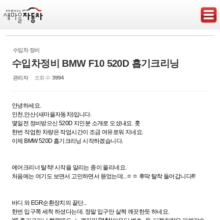
Sketchbook5, 스케치북5
수입차 정비
수입차정비 BMW F10 520D 흡기크리닝
관리자
조회 수
3994
Sketchbook5, 스케치북5
안녕하세요.
인천,안산 (새마을자동차)입니다.
몇일전 정비받으신 520D 지인분 소개로 오셨내요. 훗
한번 작업한 차량은 작업시간이 조금 여유로워 지네요.
이제 BMW 520D 흡기크리닝 시작하겠습니다.
에어크리너 탈착! 시작을 알리는 종이 울리네요.
처음에는 여기도 보면서 고민하면서 뜯었는데...ㅎㅎ 후딱 탈착 들어갑니다!!!
바디 와 EGR순환장치의 끝단...
한번 입구쪽 세척 하셨다는데. 정말 입구만 살짝 깨끗한듯 하네요.