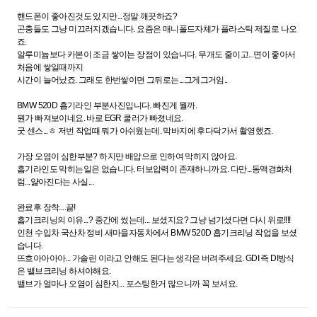
핸드폰이 좋아진것도 있지만...정말 깨끗하죠?
곤충들도 그냥 미끄러지겠습니다. 요즘은 매니폴드자체가 플라스틱 제질로 나오
죠.
알루미늄보다 카본이 조금 쌓이는 장점이 있습니다. 무개도 줄이고...면이 좋아서
처음에 쌓일때까지
시간이 늘어났죠. 그래도 한번쌓이면 그뒤로는...그게그거임..
BMW 520D 흡기라인 부분사진입니다. 빠진게 뭘까.
뭔가 빠져보이네요. 바로 EGR 쿨러가 빠졌네요.
굿 센스...ㅎ 저번 작업때 뭐가 아쉬웠는데. 막바지에 후다닥가서 촬영했죠.
가장 오염이 심한부분? 하지만 배압으로 인하여 막히지 않아요.
흡기라인도 막히는일은 없습니다. 터보압력이 존재하니까요. 다만...동맥경화처
럼...얋아진다는 사실...
완료후 장착....끝!
흡기크리닝의 이유...? 중간에 썼는데... 보셨지요? 그냥 넘기셨다면 다시 위로!!!!
인천 수입차 국산차 정비 새마을자동차에서 BMW 520D 흡기크리닝 작업을 보셨
습니다.
뜨흐아아아아... 가솔린 이라고 안해도 된다는 생각은 버려주세요. GDI 즉 DI방식
은 밸브크리닝 하셔야해요.
밸브가 얼마나 오염이 심한지... 포스팅한거 많으니까 꼭 보셔요.