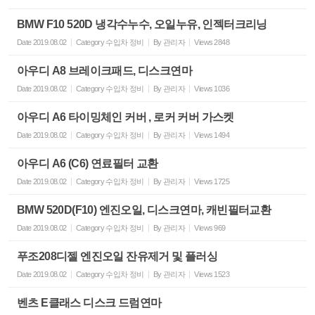
BMW F10 520D 냉각수누수, 오일누유, 인젝터크리닝
Date
2019.08.02
Category
수입차 정비
By
관리자
Views
2848
아우디 A8 브레이크패드, 디스크연마
Date
2019.08.02
Category
수입차 정비
By
관리자
Views
1036
아우디 A6 타이밍체인 커버 , 로커 커버 가스켓
Date
2019.08.02
Category
수입차 정비
By
관리자
Views
1494
아우디 A6 (C6) 연료필터 교환
Date
2019.08.02
Category
수입차 정비
By
관리자
Views
1725
BMW 520D(F10) 엔진오일, 디스크연마, 캐빈필터교환
Date
2019.08.02
Category
수입차 정비
By
관리자
Views
969
푸조208디젤 엔진오일 잔유제거 및 플러싱
Date
2019.08.02
Category
수입차 정비
By
관리자
Views
1523
벤츠 E클래스 디스크 드럼연마