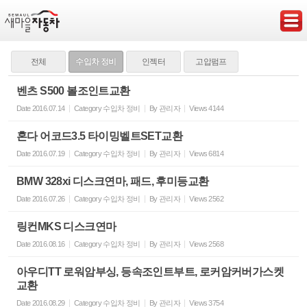
Sketchbook5, 스케치북5
전체
수입차 정비
인젝터
고압펌프
벤츠 S500 볼조인트교환
Date
2016.07.14
Category
수입차 정비
By
관리자
Views
4144
Sketchbook5, 스케치북5
혼다 어코드3.5 타이밍벨트SET교환
Date
2016.07.19
Category
수입차 정비
By
관리자
Views
6814
BMW 328xi 디스크연마, 패드, 후미등교환
Date
2016.07.26
Category
수입차 정비
By
관리자
Views
2562
링컨MKS 디스크연마
Date
2016.08.16
Category
수입차 정비
By
관리자
Views
2568
아우디TT 로워암부싱, 등속조인트부트, 로커암커버가스켓
교환
Date
2016.08.29
Category
수입차 정비
By
관리자
Views
3754