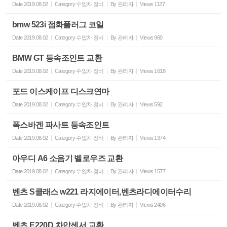
Date
2019.08.02
Category
수입차 정비
By
관리자
Views
1127
bmw 523i 점화플러그 코일
Date
2019.08.02
Category
수입차 정비
By
관리자
Views
960
BMW GT 등속조인트 교환
Date
2019.08.02
Category
수입차 정비
By
관리자
Views
1618
포드 이스케이프 디스크연마
Date
2019.08.02
Category
수입차 정비
By
관리자
Views
592
폭스바겐 파사트 등속조인트
Date
2019.08.02
Category
수입차 정비
By
관리자
Views
1374
아우디 A6 소음기 벨로우즈 교환
Date
2019.08.02
Category
수입차 정비
By
관리자
Views
1577
벤츠 S클래스 w221 라지에이터,벤츠라디에이터수리
Date
2019.08.02
Category
수입차 정비
By
관리자
Views
2406
벤츠 E220D 차압센서 교환