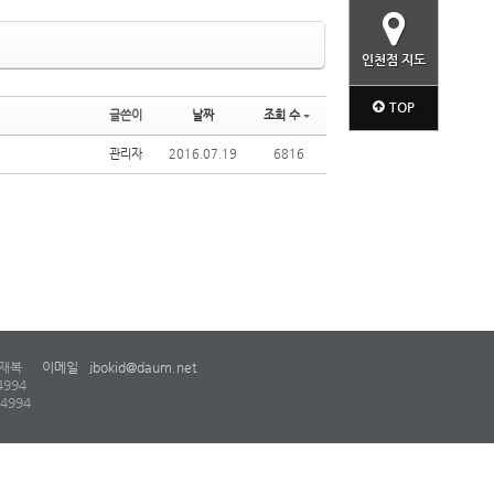
인천점 지도
TOP
글쓴이
날짜
조회 수
관리자
2016.07.19
6816
재복
이메일
jbokid@daum.net
4994
-4994