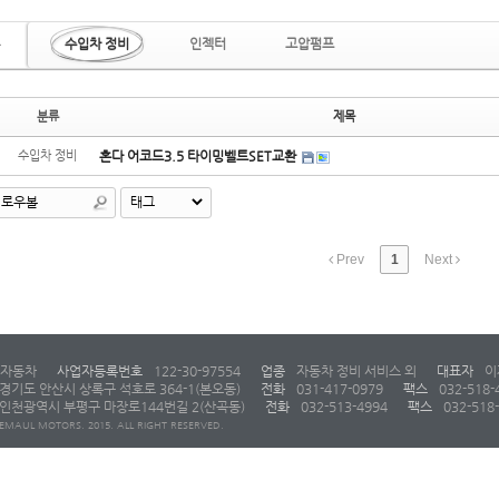
수입차 정비
인젝터
고압펌프
분류
제목
수입차 정비
혼다 어코드3.5 타이밍벨트SET교환
Prev
1
Next
자동차
사업자등록번호
122-30-97554
업종
자동차 정비 서비스 외
대표자
이
경기도 안산시 상록구 석호로 364-1(본오동)
전화
031-417-0979
팩스
032-518-
인천광역시 부평구 마장로144번길 2(산곡동)
전화
032-513-4994
팩스
032-518
EMAUL MOTORS. 2015. ALL RIGHT RESERVED.