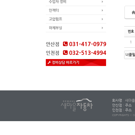
수입차 정비
인젝터
고압펌프
하체부싱
번호
1
031-417-0979
안산점
032-513-4994
인천점
정비상담 바로가기
회사명
새마을
안산점 : 주소
인천점 : 주소
COPYRIGHTS ⓒ S