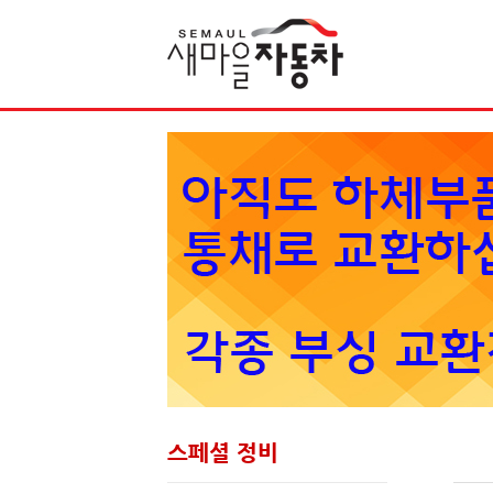
Sketchbook5, 스케치북5
스페셜 정비