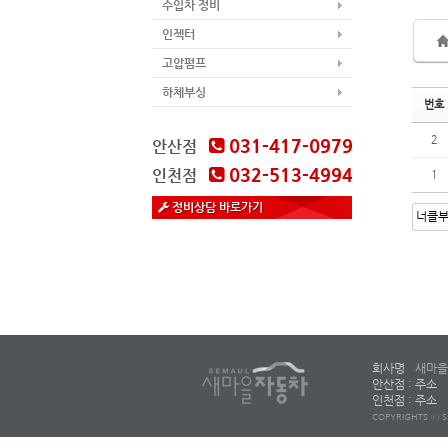
수입차 정비
인젝터
고압펌프
하체부싱
번호
2
031-417-0979
안산점
032-513-4994
인천점
1
정비상담 바로가기
회사명
새마을
안산점 : 주소
인천점 : 주소
COPYRIGHTS ⓒ S