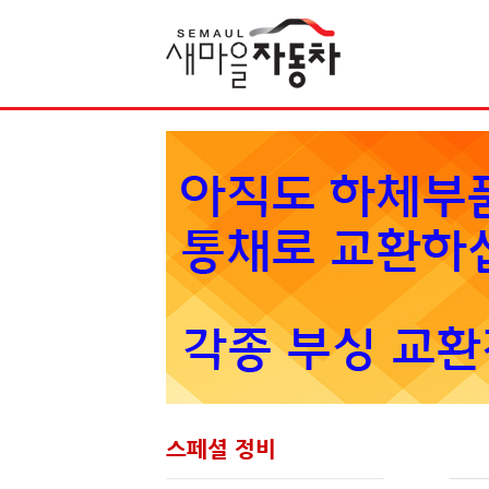
Sketchbook5, 스케치북5
스페셜 정비