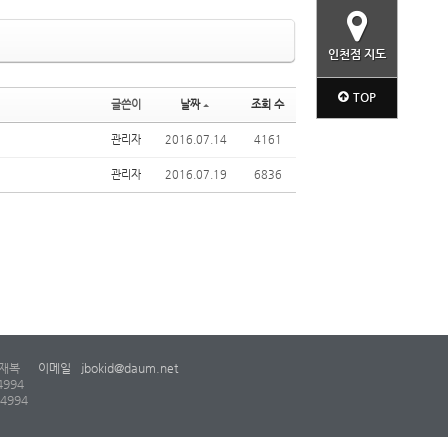
인천점 지도
TOP
글쓴이
날짜
조회 수
관리자
2016.07.14
4161
관리자
2016.07.19
6836
재복
이메일
jbokid@daum.net
4994
-4994