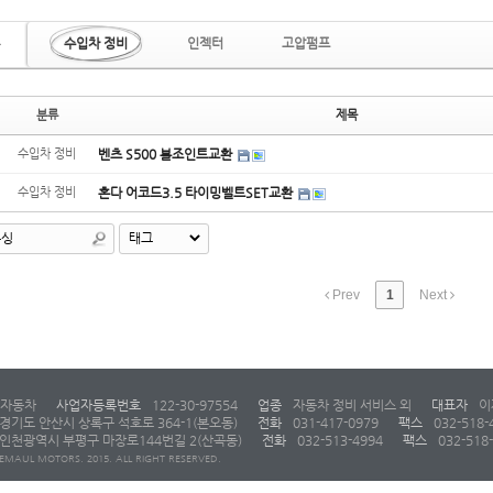
수입차 정비
인젝터
고압펌프
분류
제목
수입차 정비
벤츠 S500 볼조인트교환
수입차 정비
혼다 어코드3.5 타이밍벨트SET교환
Prev
1
Next
자동차
사업자등록번호
122-30-97554
업종
자동차 정비 서비스 외
대표자
이
경기도 안산시 상록구 석호로 364-1(본오동)
전화
031-417-0979
팩스
032-518-
인천광역시 부평구 마장로144번길 2(산곡동)
전화
032-513-4994
팩스
032-518
EMAUL MOTORS. 2015. ALL RIGHT RESERVED.