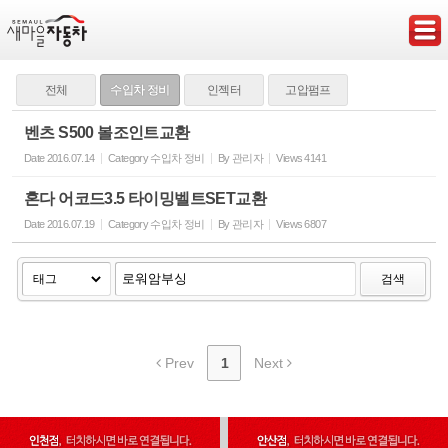
Sketchbook5, 스케치북5
전체
수입차 정비
인젝터
고압펌프
벤츠 S500 볼조인트교환
Date
2016.07.14
Category
수입차 정비
By
관리자
Views
4141
Sketchbook5, 스케치북5
혼다 어코드3.5 타이밍벨트SET교환
Date
2016.07.19
Category
수입차 정비
By
관리자
Views
6807
검색
Prev
1
Next