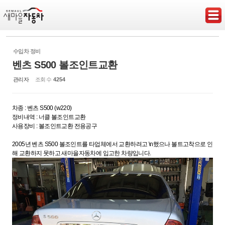
Sketchbook5, 스케치북5
수입차 정비
벤츠 S500 볼조인트교환
관리자
조회 수
4254
Sketchbook5, 스케치북5
차종 : 벤츠 S500 (w220)
정비내역 : 너클 볼조인트교환
사용장비 : 볼조인트교환 전용공구
2005년 벤츠 S500 볼조인트를 타업체에서 교환하려고 \n했으나 볼트고착으로 인
해 교환하지 못하고 새마을자동차에 입고한 차량입니다.