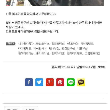
신품 볼조인트를 압입하고 마무리합니다.
멀리서 방문해주신 고객님인데 새마을자동차 정비서비스에 만족하시니 정비한
보람이 있네요.
앞으로도 새마을자동차 많은 성원바랍니다.
새마을자동차
,
안산모터스
,
인천모터스
,
AS모터스
,
타이밍벨트
,
TAG •
타이밍체인
,
타이밍커버
,
멤버부싱
,
로워암부싱
,
너클부싱
,
인젝터크리닝
,
흡기크리닝
,
인젝터재생
,
인젝터리빌드
,
고압펌프재생
혼다 어코드3.5 타이밍벨트SET교환
Next