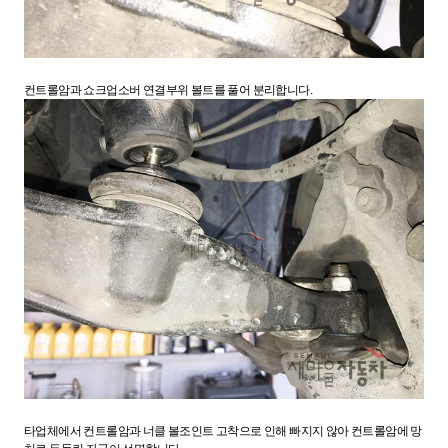
컨트롤암과 쇼크업소버 연결부위 볼트를 풀어 분리합니다.
타업체에서 컨트롤암과 너클 볼조인트 고착으로 인해 빠지지 않아 컨트롤암에 망