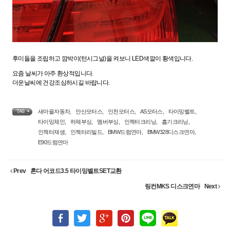
후미들을 조립하고 깜박이(턴시그널)을 켜보니 LED색깔이 황색입니다.
요즘 날씨가 아주 환상적입니다.
더운날씨에 건강조심하시길 바랍니다.
새마을자동차
,
안산모터스
,
인천모터스
,
AS모터스
,
타이밍벨트
,
TAG •
타이밍체인
,
하체부싱
,
멤버부싱
,
인젝터크리닝
,
흡기크리닝
,
인젝터재생
,
인젝터리빌드
,
BMW드럼연마
,
BMW328디스크연마
,
E90드럼연마
Prev
혼다 어코드3.5 타이밍벨트SET교환
링컨MKS 디스크연마
Next