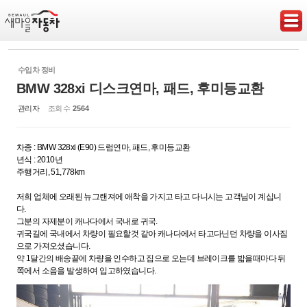
Sketchbook5, 스케치북5
수입차 정비
BMW 328xi 디스크연마, 패드, 후미등교환
관리자
조회 수
2564
Sketchbook5, 스케치북5
차종 : BMW 328xi (E90) 드럼연마, 패드, 후미등교환
년식 : 2010년
주행거리, 51,778km
저희 업체에 오래된 뉴그랜져에 애착을 가지고 타고 다니시는 고객님이 계십니
다.
그분의 자제분이 캐나다에서 국내로 귀국.
귀국길에 국내에서 차량이 필요할것 같아 캐나다에서 타고다닌던 차량을 이사짐
으로 가져오셨습니다.
약 1달간의 배송끝에 차량을 인수하고 집으로 오는데 브레이크를 밟을때마다 뒤
쪽에서 소음을 발생하여 입고하였습니다.