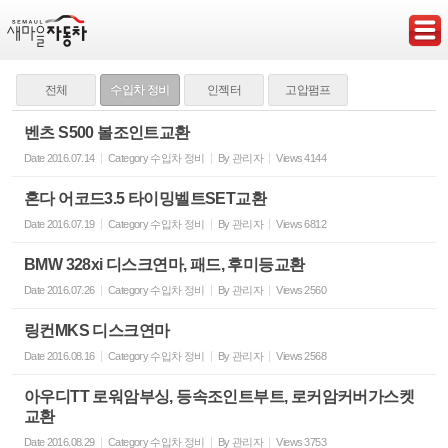
Sketchbook5, 스케치북5
전체
수입차 정비
인젝터
고압펌프
벤츠 S500 볼조인트교환
Date
2016.07.14
Category
수입차 정비
By
관리자
Views
4144
Sketchbook5, 스케치북5
혼다 어코드3.5 타이밍벨트SET교환
Date
2016.07.19
Category
수입차 정비
By
관리자
Views
6812
BMW 328xi 디스크연마, 패드, 후미등교환
Date
2016.07.26
Category
수입차 정비
By
관리자
Views
2560
링컨MKS 디스크연마
Date
2016.08.16
Category
수입차 정비
By
관리자
Views
2568
아우디TT 로워암부싱, 등속조인트부트, 로커암커버가스켓
교환
Date
2016.08.29
Category
수입차 정비
By
관리자
Views
3753