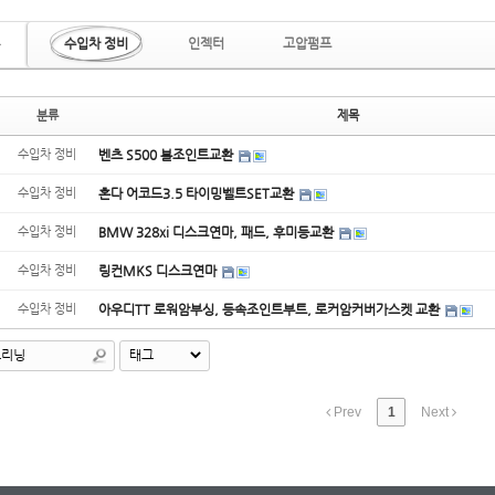
수입차 정비
인젝터
고압펌프
분류
제목
수입차 정비
벤츠 S500 볼조인트교환
수입차 정비
혼다 어코드3.5 타이밍벨트SET교환
수입차 정비
BMW 328xi 디스크연마, 패드, 후미등교환
수입차 정비
링컨MKS 디스크연마
수입차 정비
아우디TT 로워암부싱, 등속조인트부트, 로커암커버가스켓 교환
Prev
1
Next