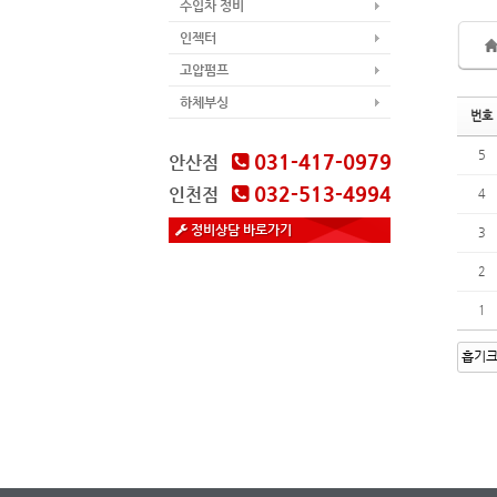
수입차 정비
인젝터
고압펌프
하체부싱
번호
5
031-417-0979
안산점
032-513-4994
인천점
4
정비상담 바로가기
3
2
1