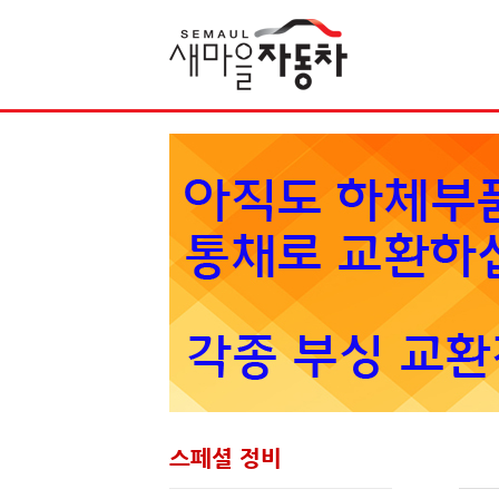
Sketchbook5, 스케치북5
스페셜 정비