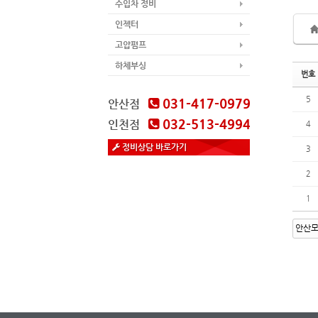
수입차 정비
인젝터
고압펌프
하체부싱
번호
5
031-417-0979
안산점
032-513-4994
인천점
4
정비상담 바로가기
3
2
1