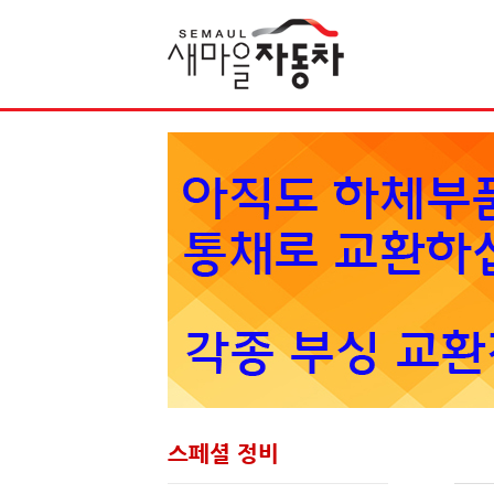
Sketchbook5, 스케치북5
스페셜 정비