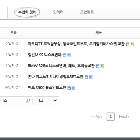
수입차 정비
인젝터
고압펌프
분류
제목
수입차 정비
아우디TT 로워암부싱, 등속조인트부트, 로커암커버가스켓 교환
수입차 정비
링컨MKS 디스크연마
수입차 정비
BMW 328xi 디스크연마, 패드, 후미등교환
수입차 정비
혼다 어코드3.5 타이밍벨트SET교환
수입차 정비
벤츠 S500 볼조인트교환
Prev
1
Next