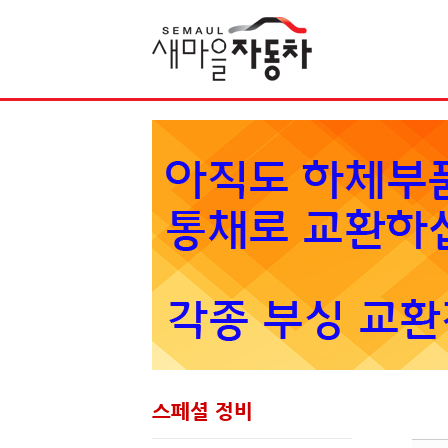
Sketchbook5, 스케치북5
스페셜 정비