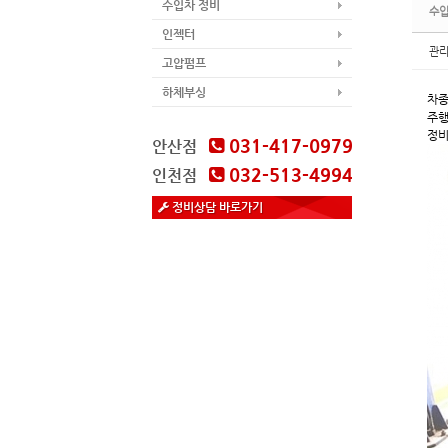
수입차 정비
수입
인젝터
관
고압펌프
하체부싱
차종
주행
정비
031-417-0979
안산점
032-513-4994
인천점
정비상담 바로가기