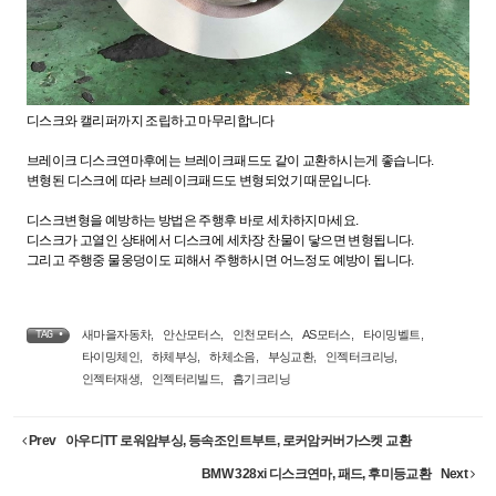
디스크와 캘리퍼까지 조립하고 마무리합니다
브레이크 디스크연마후에는 브레이크패드도 같이 교환하시는게 좋습니다.
변형된 디스크에 따라 브레이크패드도 변형되었기 때문입니다.
디스크변형을 예방하는 방법은 주행후 바로 세차하지마세요.
디스크가 고열인 상태에서 디스크에 세차장 찬물이 닿으면 변형됩니다.
그리고 주행중 물웅덩이도 피해서 주행하시면 어느정도 예방이 됩니다.
새마을자동차
,
안산모터스
,
인천모터스
,
AS모터스
,
타이밍벨트
,
TAG •
타이밍체인
,
하체부싱
,
하체소음
,
부싱교환
,
인젝터크리닝
,
인젝터재생
,
인젝터리빌드
,
흡기크리닝
Prev
아우디TT 로워암부싱, 등속조인트부트, 로커암커버가스켓 교환
BMW 328xi 디스크연마, 패드, 후미등교환
Next