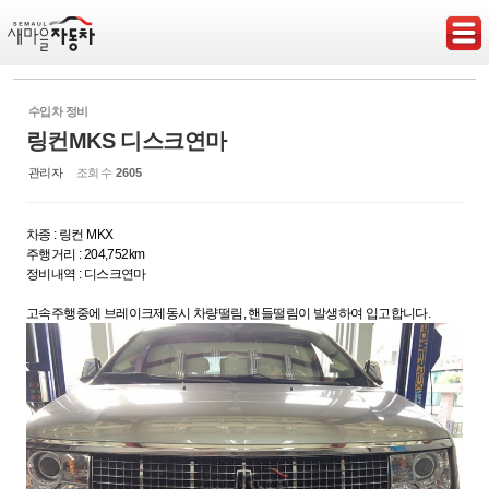
Sketchbook5, 스케치북5
수입차 정비
링컨MKS 디스크연마
관리자
조회 수
2605
Sketchbook5, 스케치북5
차종 : 링컨 MKX
주행거리 : 204,752km
정비내역 : 디스크연마
고속주행중에 브레이크제동시 차량떨림, 핸들떨림이 발생하여 입고합니다.