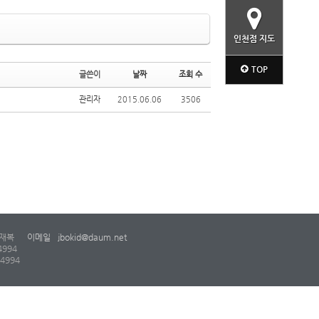
인천점 지도
TOP
글쓴이
날짜
조회 수
관리자
2015.06.06
3506
재복
이메일
jbokid@daum.net
4994
-4994