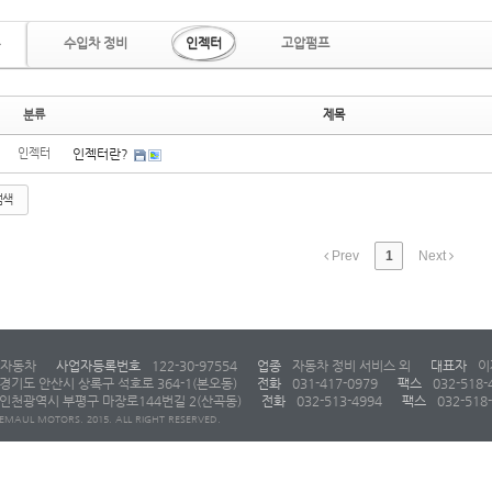
수입차 정비
인젝터
고압펌프
분류
제목
인젝터
인젝터란?
검색
Prev
1
Next
자동차
사업자등록번호
122-30-97554
업종
자동차 정비 서비스 외
대표자
이
경기도 안산시 상록구 석호로 364-1(본오동)
전화
031-417-0979
팩스
032-518-
인천광역시 부평구 마장로144번길 2(산곡동)
전화
032-513-4994
팩스
032-518
EMAUL MOTORS. 2015. ALL RIGHT RESERVED.