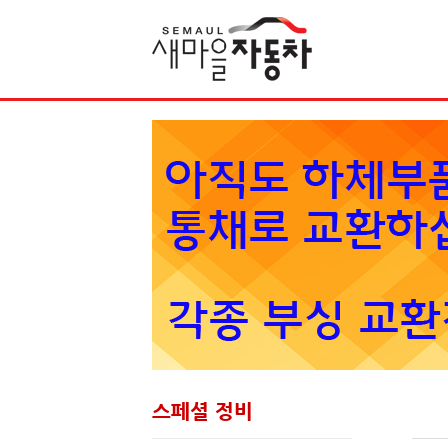
Sketchbook5, 스케치북5
스페셜 정비