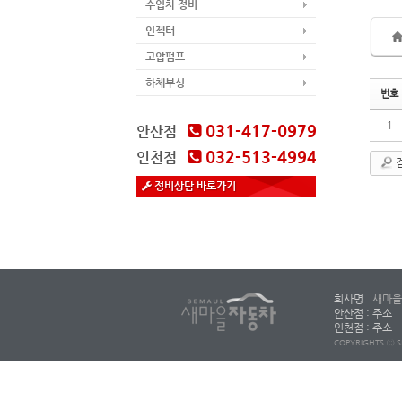
수입차 정비
인젝터
고압펌프
하체부싱
번호
1
031-417-0979
안산점
032-513-4994
인천점
정비상담 바로가기
회사명
새마을
안산점 : 주소
인천점 : 주소
COPYRIGHTS ⓒ S