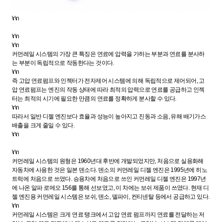
\r\n
\r\n
\r\n
커먼레일 시스템의 가장 큰 특징은 연료에 압력을 가하는 부분과 연료를 분사하
는 부분이 독립적으로 작동한다는 것이다.
\r\n
즉 고압 연료펌프와 인젝터가 전자제어 시스템에 의해 독립적으로 제어되어, 고
압 연료펌프는 엔진의 작동 상태에 따라 최적의 압력으로 연료를 공급하고 인젝
터는 최적의 시기에 필요한 만큼의 연료를 정확하게 분사할 수 있다.
\r\n
따라서 일반 디젤 엔진보다 효율과 성능이 높아지고 진동과 소음, 유해 배기가스
배출을 크게 줄일 수 있다.
\r\n
\r\n
커먼레일 시스템의 원형은 1960년대 후반에 개발되었지만, 처음으로 실용화해
자동차에 사용한 것은 일본 덴소다. 덴소의 커먼레일 디젤 엔진은 1995년에 히노
트럭에 처음으로 쓰였다. 승용차에 처음으로 쓰인 커먼레일 디젤 엔진은 1997년
에 나온 알파 로메오 156를 통해 선보였고, 이 차에는 보쉬 제품이 쓰였다. 현재 디
젤 엔진용 커먼레일 시스템은 보쉬, 덴소, 델파이, 컨티넨탈 등에서 공급하고 있다.
\r\n
커먼레일 시스템은 크게 연료 탱크에서 고압 연료 펌프까지 연료를 전달하는 저