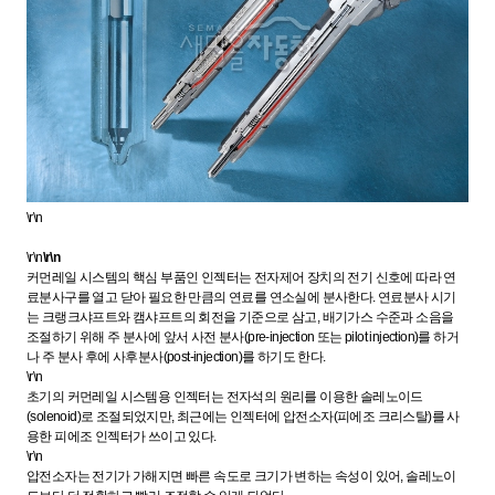
\r\n
\r\n
\r\n
커먼레일 시스템의 핵심 부품인 인젝터는 전자제어 장치의 전기 신호에 따라 연
료분사구를 열고 닫아 필요한 만큼의 연료를 연소실에 분사한다. 연료분사 시기
는 크랭크샤프트와 캠샤프트의 회전을 기준으로 삼고, 배기가스 수준과 소음을
조절하기 위해 주 분사에 앞서 사전 분사(pre-injection 또는 pilot injection)를 하거
나 주 분사 후에 사후분사(post-injection)를 하기도 한다.
\r\n
초기의 커먼레일 시스템용 인젝터는 전자석의 원리를 이용한 솔레노이드
(solenoid)로 조절되었지만, 최근에는 인젝터에 압전소자(피에조 크리스탈)를 사
용한 피에조 인젝터가 쓰이고 있다.
\r\n
압전소자는 전기가 가해지면 빠른 속도로 크기가 변하는 속성이 있어, 솔레노이